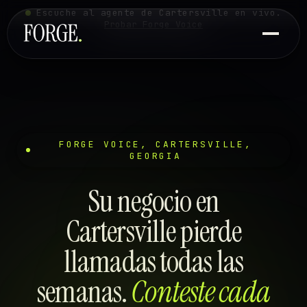
Escuche al agente de Cartersville en vivo.
Probar Forge Voice
FORGE VOICE, CARTERSVILLE,
GEORGIA
Su negocio en
Cartersville pierde
llamadas todas las
semanas.
Conteste cada