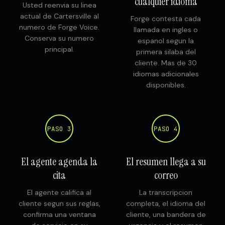
cualquier idioma
Usted reenvia su linea
actual de Cartersville al
Forge contesta cada
numero de Forge Voice.
llamada en ingles o
Conserva su numero
espanol segun la
principal.
primera silaba del
cliente. Mas de 30
idiomas adicionales
disponibles.
PASO 3
PASO 4
El agente agenda la
El resumen llega a su
cita
correo
El agente califica al
La transcripcion
cliente segun sus reglas,
completa, el idioma del
confirma una ventana
cliente, una bandera de